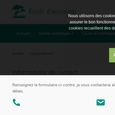
École d'astrologie d'Enghien
Nous utilisons des cookie
assurer le bon fonctionne
cookies recueillent des d
Accueil
Quelle astrologie ?
Cours d'astrologi
accueil
/
contactez moi
Informations de contact
Renseignez le formulaire ci-contre, je vous contacterai al
délais.