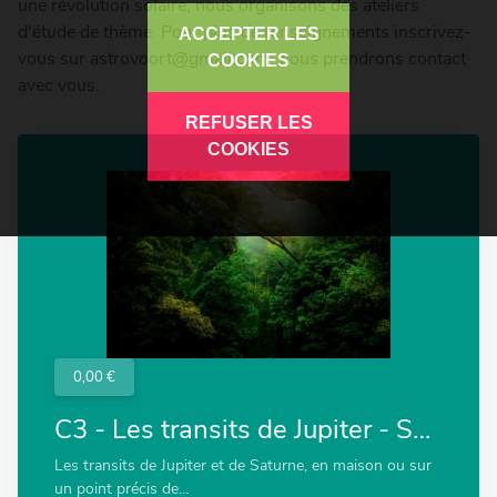
une révolution solaire, nous organisons des ateliers
d'étude de thème. Pour plus de renseignements inscrivez-
ACCEPTER LES
vous sur astrovoort@gmail.com, nous prendrons contact
COOKIES
avec vous.
REFUSER LES
COOKIES
0,00 €
C3 - Les transits de Jupiter - Saturne
Les transits de Jupiter et de Saturne, en maison ou sur
un point précis de...