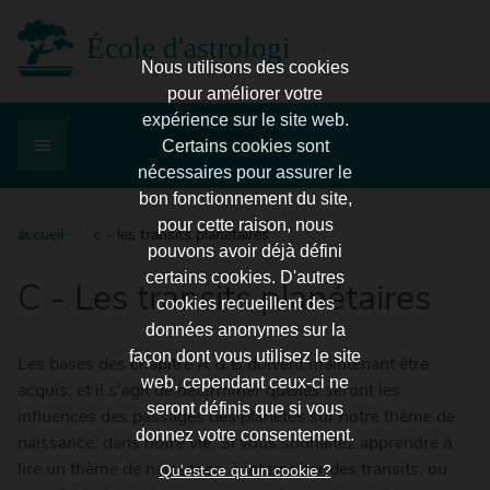
École d'astrologie d'Enghien
Nous utilisons des cookies
pour améliorer votre
expérience sur le site web.
Certains cookies sont
nécessaires pour assurer le
bon fonctionnement du site,
pour cette raison, nous
accueil
/
c - les transits planétaires
pouvons avoir déjà défini
certains cookies. D'autres
C - Les transits planétaires
cookies recueillent des
données anonymes sur la
façon dont vous utilisez le site
Les bases des chapitre A & B doivent maintenant être
web, cependant ceux-ci ne
acquis, et il s'agit de déterminer quelles seront les
seront définis que si vous
influences des passages des planètes sur notre thème de
donnez votre consentement.
naissance, dans notre vie. Si vous souhaitez apprendre à
lire un thème de naissance, à interpréter des transits, ou
Qu'est-ce qu'un cookie ?